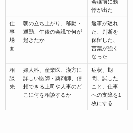
会議前に動
悸が出た
仕
朝の立ち上がり、移動・
返事が遅れ
事
通勤、午後の会議で何が
た、判断を
場
起きたか
保留した、
面
言葉が強く
なった
相
婦人科、産業医、漢方に
症状、期
談
詳しい医師・薬剤師、信
間、試した
先
頼できる上司や人事のど
こと、仕事
こに何を相談するか
への支障を1
枚にする