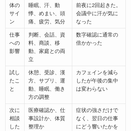
体の
睡眠、汗、動
前夜に2回起きた。
サイ
悸、めまい、頭
会議中に汗が気に
ン
痛、疲労、気分
なった
仕事
判断、会話、資
数字確認に通常の
への
料、商談、移
倍かかった
影響
動、家庭との両
立
試し
休憩、受診、漢
カフェインを減ら
たこ
方、サプリ、運
したが午後の集中
と
動、睡眠、働き
は変わらない
方の調整
次に
医療確認か、仕
症状の強さだけで
相談
事設計か、体質
なく、翌日の仕事
した
整理か
にどう響いたかを