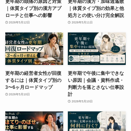
更年期の頭痛の原因と対策
更年期の漢方・加味逍遙散
｜体質タイプ別の漢方アプ
｜体質タイプ別の効果と他
ローチと仕事への影響
処方との使い分け完全解説
2026年5月12日
2026年5月11日
更年期の経営者女性が回復
更年期で午後に集中できな
するには｜体質タイプ別の
い原因｜会議・資料作成・
3〜6ヶ月ロードマップ
判断力を落とさない仕事設
計
2026年5月10日
2026年5月10日