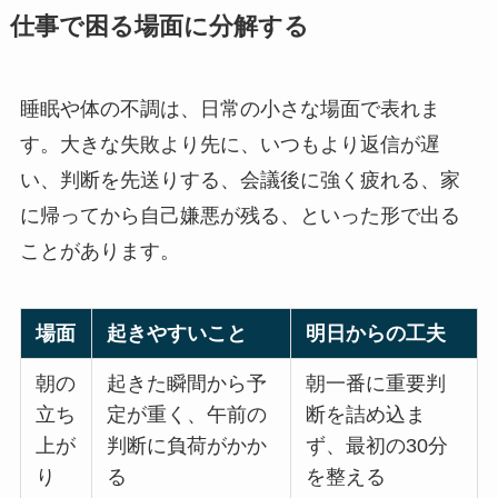
仕事で困る場面に分解する
睡眠や体の不調は、日常の小さな場面で表れま
す。大きな失敗より先に、いつもより返信が遅
い、判断を先送りする、会議後に強く疲れる、家
に帰ってから自己嫌悪が残る、といった形で出る
ことがあります。
場面
起きやすいこと
明日からの工夫
朝の
起きた瞬間から予
朝一番に重要判
立ち
定が重く、午前の
断を詰め込ま
上が
判断に負荷がかか
ず、最初の30分
り
る
を整える