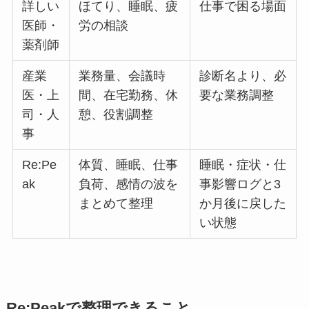
詳しい
ほてり、睡眠、疲
仕事で困る場面
医師・
労の相談
薬剤師
産業
業務量、会議時
診断名より、必
医・上
間、在宅勤務、休
要な業務調整
司・人
憩、役割調整
事
Re:Pe
体質、睡眠、仕事
睡眠・症状・仕
ak
負荷、感情の波を
事影響ログと3
まとめて整理
か月後に戻した
い状態
Re:Peakで整理できること