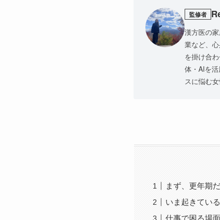
R
監修者
漢方医の家
業など、心
を掛け合わ
体・AIを
スに悩む女
まず、更年期
いま起きてい
仕事で困る場