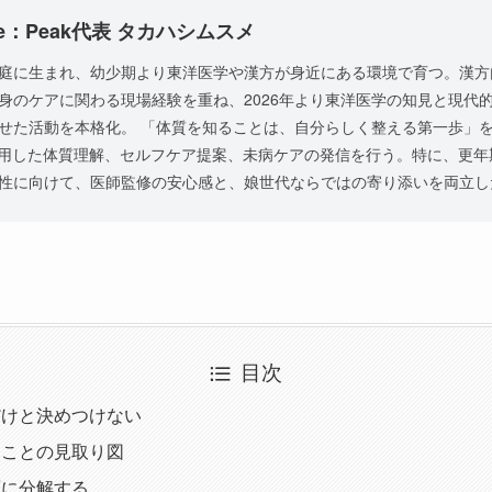
e：Peak代表 タカハシムスメ
庭に生まれ、幼少期より東洋医学や漢方が身近にある環境で育つ。漢方
身のケアに関わる現場経験を重ね、2026年より東洋医学の知見と現代
せた活動を本格化。 「体質を知ることは、自分らしく整える第一歩」
活用した体質理解、セルフケア提案、未病ケアの発信を行う。特に、更
性に向けて、医師監修の安心感と、娘世代ならではの寄り添いを両立し
目次
だけと決めつけない
ることの見取り図
面に分解する