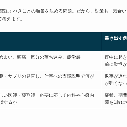
確認すべきことの順番を決める問題。だから、対策も「気合い
て考えます。
書き出す
めまい、頭痛、気分の落ち込み、疲労感
夜中に起
前に動悸
薬・サプリの見直し、仕事への支障説明で何が
返事が遅
が強くな
しい医師・薬剤師、必要に応じて内科や心療内
症状、期
談するか
障を1枚に