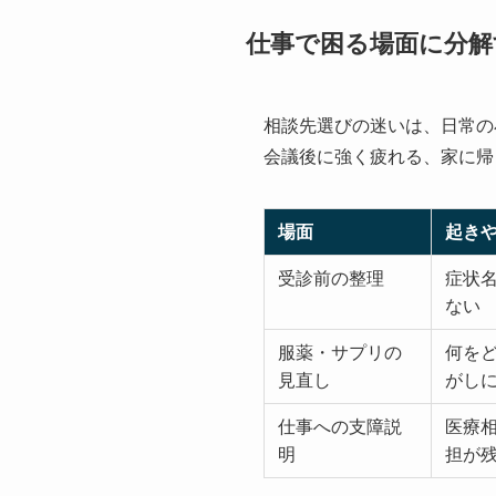
仕事で困る場面に分解
相談先選びの迷いは、日常の
会議後に強く疲れる、家に帰
場面
起き
受診前の整理
症状
ない
服薬・サプリの
何を
見直し
がし
仕事への支障説
医療
明
担が