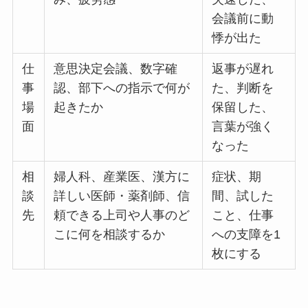
会議前に動
悸が出た
仕
意思決定会議、数字確
返事が遅れ
事
認、部下への指示で何が
た、判断を
場
起きたか
保留した、
面
言葉が強く
なった
相
婦人科、産業医、漢方に
症状、期
談
詳しい医師・薬剤師、信
間、試した
先
頼できる上司や人事のど
こと、仕事
こに何を相談するか
への支障を1
枚にする