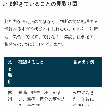
いま起きていることの見取り図
判断力が消えたのではなく、判断の前に処理する
情報が多すぎる状態かもしれない。だから、対策
も「気合いで戻す」ではなく、体調、仕事場面、
相談先の3つに分けて考えます。
見
確認すること
書き出す例
る
場
所
体
睡眠、動悸、汗、めま
夜中に起き
調
い、頭痛、気分の落ち込
た、午後に
み、疲労感
失速した、