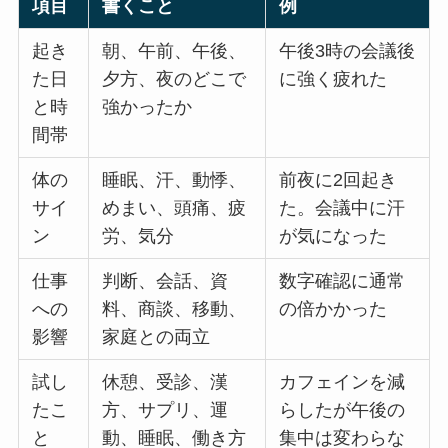
項目
書くこと
例
起き
朝、午前、午後、
午後3時の会議後
た日
夕方、夜のどこで
に強く疲れた
と時
強かったか
間帯
体の
睡眠、汗、動悸、
前夜に2回起き
サイ
めまい、頭痛、疲
た。会議中に汗
ン
労、気分
が気になった
仕事
判断、会話、資
数字確認に通常
への
料、商談、移動、
の倍かかった
影響
家庭との両立
試し
休憩、受診、漢
カフェインを減
たこ
方、サプリ、運
らしたが午後の
と
動、睡眠、働き方
集中は変わらな