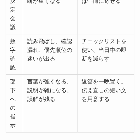
決
断が重くなる
は午前に寄せる
定
会
議
数
読み飛ばし、確認
チェックリストを
字
漏れ、優先順位の
使い、当日中の即
確
迷いが出る
断を減らす
認
部
言葉が強くなる、
返答を一晩置く。
下
説明が雑になる、
伝え直しの短い文
へ
誤解が残る
を用意する
の
指
示