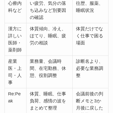
心療内
い疲労、気分の落
往歴、服薬、
科など
ち込みなど別要因
睡眠状況
の確認
漢方に
体質傾向、冷え、
体質だけでな
詳しい
ほてり、睡眠、疲
く仕事で困る
医師・
労の相談
場面
薬剤師
産業
業務量、会議時
診断名より、
医・上
間、在宅勤務、休
必要な業務調
司・人
憩、役割調整
整
事
Re:Pe
体質、睡眠、仕事
会議前後の判
ak
負荷、感情の波を
断メモと3か
まとめて整理
月後に戻した